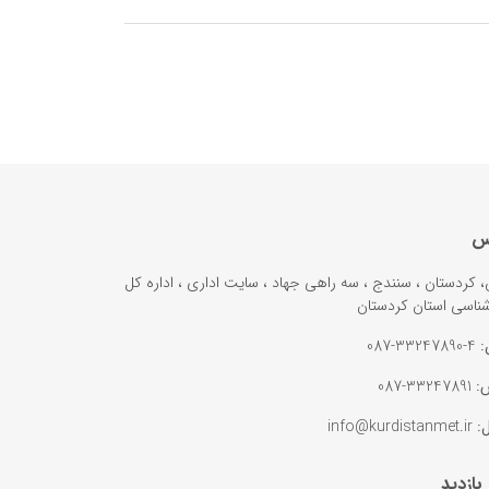
س
ن، کردستان ، سنندج ، سه راهی جهاد ، سایت اداری ، اداره کل
ناسی استان کردستان
:
4-33247890-087
:
33247891-087
ل:
info@kurdistanmet.ir
 بازدید