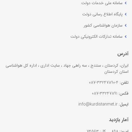
سامانه ملی خدمات دولت
پایگاه اطلاع رسانی دولت
سازمان هواشناسی کشور
سامانه تدارکات الکترونیکی دولت
آدرس
ایران، کردستان ، سنندج ، سه راهی جهاد ، سایت اداری ، اداره کل هواشناسی
استان کردستان
تلفن:
4-33247890-087
فکس:
33247891-087
ایمیل:
info@kurdistanmet.ir
آمار بازدید
امروز:
898
کل:
74563