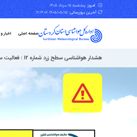
امروز:
پنجشنبه 15 مرداد 1405
آخرین بروزرسانی:
1405/05/15 19:14:09
صفحه اصلی
اخبار و
هشدار هواشناسی سطح زرد شماره 12 : فعالیت سامانه بارشی، وزش باد شدید و گردوخاک؛ تاریخ صدور: چهارشنبه 30 اردیبهشت ماه 1405