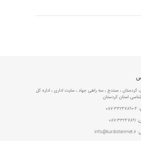
س
ن، کردستان ، سنندج ، سه راهی جهاد ، سایت اداری ، اداره کل
ناسی استان کردستان
:
4-33247890-087
:
33247891-087
ل:
info@kurdistanmet.ir