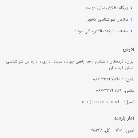
پایگاه اطلاع رسانی دولت
سازمان هواشناسی کشور
سامانه تدارکات الکترونیکی دولت
آدرس
ایران، کردستان ، سنندج ، سه راهی جهاد ، سایت اداری ، اداره کل هواشناسی
استان کردستان
تلفن:
4-33247890-087
فکس:
33247891-087
ایمیل:
info@kurdistanmet.ir
آمار بازدید
امروز:
1604
کل:
75268