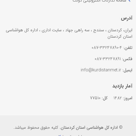
سامانه تدارکات الکترونیکی دولت
آدرس
ایران، کردستان ، سنندج ، سه راهی جهاد ، سایت اداری ، اداره کل هواشناسی
استان کردستان
تلفن:
4-33247890-087
فکس:
33247891-087
ایمیل:
info@kurdistanmet.ir
آمار بازدید
امروز:
1482
کل:
77510
©
اداره کل هواشناسی استان کردستان
. کلیه حقوق محفوظ میباشد.