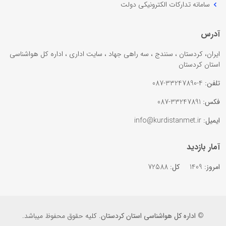
سامانه تدارکات الکترونیکی دولت
آدرس
ایران، کردستان ، سنندج ، سه راهی جهاد ، سایت اداری ، اداره کل هواشناسی
استان کردستان
تلفن:
4-33247890-087
فکس:
33247891-087
ایمیل:
info@kurdistanmet.ir
آمار بازدید
امروز:
1409
کل:
72588
©
اداره کل هواشناسی استان کردستان
. کلیه حقوق محفوظ میباشد.