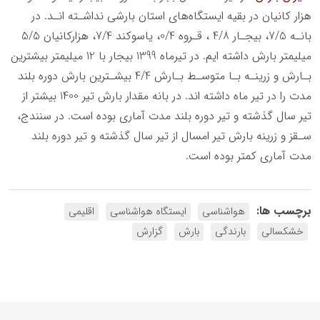
ﻫﺰار ﮐﺎﻧﯿﺎن در ﺑﻘﯿﻪ اﯾﺴﺘﮕﺎهﻫﺎي اﺳﺘﺎن ﺑﺎرﺷﯽ ﻧﺪاﺷـﺘﻪ اﻧـﺪ. در
ﺑﺎﻧـﻪ 7/5، ﺑﯿﺠـﺎر 4/8 ، ﻗـﺮوه 0/4، ﯾﺎﺳﻮﮐﻨﺪ 7/4، ﻫﺰارﮐﺎﻧﯿﺎن 5/5
ﻣﯿﻠﯿﻤﺘﺮ ﺑﺎرش داﺷﺘﻪ اﯾﻢ. در ﺗﯿﺮﻣﺎه 1399 ﺑﯿﺠﺎر ﺑﺎ 12 ﻣﯿﻠﯿﻤﺘﺮ ﺑﯿﺸﺘﺮﯾﻦ
ﺑـﺎرش و زرﯾﻨـﻪ ﺑـﺎ ﻣﺘﻮﺳـﻂ ﺑـﺎرش 4/4 ﺑﯿﺸـﺘﺮﯾﻦ ﺑﺎرش دوره ﺑﻠﻨﺪ
ﻣﺪت را در ﺗﯿﺮ ﻣﺎه داﺷﺘﻪ اﻧﺪ. در ﺑﺎﻧﻪ ﻣﻘﺪار ﺑﺎرش ﺗﯿﺮ 1400 ﺑﯿﺸﺘﺮ از
ﺗﯿﺮ ﺳﺎل ﮔﺬﺷﺘﻪ و ﺗﯿﺮ دوره ﺑﻠﻨﺪ ﻣﺪت آﻣﺎري ﺑﻮده اﺳﺖ. در ﺳﻨﻨﺪج،
ﺳـﻘﺰ و زرﯾﻨﻪ ﺑﺎرش ﺗﯿﺮ اﻣﺴﺎل از ﺗﯿﺮ ﺳﺎل ﮔﺬﺷﺘﻪ و ﺗﯿﺮ دوره ﺑﻠﻨﺪ
ﻣﺪت آﻣﺎري ﮐﻤﺘﺮ ﺑﻮده اﺳﺖ.
برچسب ها:
هواشناسی
ایستگاه هواشناسی
اقلیمی
خشکسالی
بارندگی
بارش
گزارش