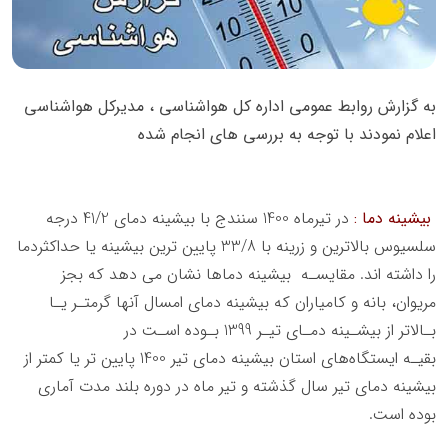
ﺑﻪ ﮔﺰارش رواﺑﻂ ﻋﻤﻮﻣﯽ اداره ﮐﻞ ﻫﻮاﺷﻨﺎﺳﯽ ، ﻣﺪﯾﺮﮐﻞ ﻫﻮاﺷﻨﺎﺳﯽ
اﻋﻼم ﻧﻤﻮدﻧﺪ ﺑﺎ ﺗﻮﺟﻪ ﺑﻪ ﺑﺮرﺳﯽ ﻫﺎي اﻧﺠﺎم ﺷﺪه
ﺑﯿﺸﯿﻨﻪ دﻣﺎ :
در ﺗﯿﺮﻣﺎه 1400 ﺳﻨﻨﺪج ﺑﺎ ﺑﯿﺸﯿﻨﻪ دﻣﺎي 41/2 درﺟﻪ
ﺳﻠﺴﯿﻮس ﺑﺎﻻﺗﺮﯾﻦ و زرﯾﻨﻪ ﺑﺎ 33/8 ﭘﺎﯾﯿﻦ ﺗﺮﯾﻦ ﺑﯿﺸﯿﻨﻪ ﯾﺎ ﺣﺪاﮐﺜﺮدﻣﺎ
را داﺷﺘﻪ اﻧﺪ. ﻣﻘﺎﯾﺴـﻪ ﺑﯿﺸﯿﻨﻪ دﻣﺎﻫﺎ ﻧﺸﺎن ﻣﯽ دﻫﺪ ﮐﻪ ﺑﺠﺰ
ﻣﺮﯾﻮان، ﺑﺎﻧﻪ و ﮐﺎﻣﯿﺎران ﮐﻪ ﺑﯿﺸﯿﻨﻪ دﻣﺎي اﻣﺴﺎل آﻧﻬﺎ ﮔﺮﻣﺘـﺮ ﯾـﺎ
ﺑـﺎﻻﺗﺮ از ﺑﯿﺸـﯿﻨﻪ دﻣـﺎي ﺗﯿـﺮ 1399 ﺑـﻮده اﺳـﺖ در
ﺑﻘﯿـﻪ اﯾﺴﺘﮕﺎهﻫﺎي اﺳﺘﺎن ﺑﯿﺸﯿﻨﻪ دﻣﺎي ﺗﯿﺮ 1400 ﭘﺎﯾﯿﻦ ﺗﺮ ﯾﺎ ﮐﻤﺘﺮ از
ﺑﯿﺸﯿﻨﻪ دﻣﺎي ﺗﯿﺮ ﺳﺎل ﮔﺬﺷﺘﻪ و ﺗﯿﺮ ﻣﺎه در دوره ﺑﻠﻨﺪ ﻣﺪت آﻣﺎري
ﺑﻮده اﺳﺖ.