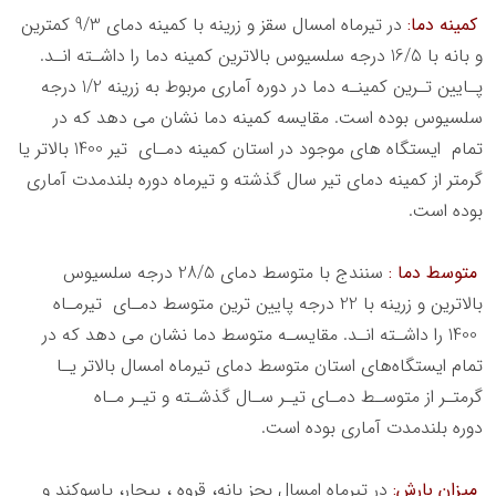
ﮐﻤﯿﻨﻪ دﻣﺎ:
در ﺗﯿﺮﻣﺎه اﻣﺴﺎل ﺳﻘﺰ و زرﯾﻨﻪ ﺑﺎ ﮐﻤﯿﻨﻪ دﻣﺎي 9/3 ﮐﻤﺘﺮﯾﻦ
و ﺑﺎﻧﻪ ﺑﺎ 16/5 درﺟﻪ ﺳﻠﺴﯿﻮس ﺑﺎﻻﺗﺮﯾﻦ ﮐﻤﯿﻨﻪ دﻣﺎ را داﺷـﺘﻪ اﻧـﺪ.
ﭘـﺎﯾﯿﻦ ﺗـﺮﯾﻦ ﮐﻤﯿﻨـﻪ دﻣﺎ در دوره آﻣﺎري ﻣﺮﺑﻮط ﺑﻪ زرﯾﻨﻪ 1/2 درﺟﻪ
ﺳﻠﺴﯿﻮس ﺑﻮده اﺳﺖ. ﻣﻘﺎﯾﺴﻪ ﮐﻤﯿﻨﻪ دﻣﺎ ﻧﺸﺎن ﻣﯽ دﻫﺪ ﮐﻪ در
ﺗﻤﺎم اﯾﺴﺘﮕﺎه ﻫﺎي ﻣﻮﺟﻮد در اﺳﺘﺎن ﮐﻤﯿﻨﻪ دﻣـﺎي ﺗﯿﺮ 1400 ﺑﺎﻻﺗﺮ ﯾﺎ
ﮔﺮﻣﺘﺮ از ﮐﻤﯿﻨﻪ دﻣﺎي ﺗﯿﺮ ﺳﺎل ﮔﺬﺷﺘﻪ و ﺗﯿﺮﻣﺎه دوره ﺑﻠﻨﺪﻣﺪت آﻣﺎري
ﺑﻮده اﺳﺖ.
ﻣﺘﻮﺳﻂ دﻣﺎ :
ﺳﻨﻨﺪج ﺑﺎ ﻣﺘﻮﺳﻂ دﻣﺎي 28/5 درﺟﻪ ﺳﻠﺴﯿﻮس
ﺑﺎﻻﺗﺮﯾﻦ و زرﯾﻨﻪ ﺑﺎ 22 درﺟﻪ ﭘﺎﯾﯿﻦ ﺗﺮﯾﻦ ﻣﺘﻮﺳﻂ دﻣـﺎي ﺗﯿﺮﻣـﺎه
1400 را داﺷـﺘﻪ اﻧـﺪ. ﻣﻘﺎﯾﺴـﻪ ﻣﺘﻮﺳﻂ دﻣﺎ ﻧﺸﺎن ﻣﯽ دﻫﺪ ﮐﻪ در
ﺗﻤﺎم اﯾﺴﺘﮕﺎهﻫﺎي اﺳﺘﺎن ﻣﺘﻮﺳﻂ دﻣﺎي ﺗﯿﺮﻣﺎه اﻣﺴﺎل ﺑﺎﻻﺗﺮ ﯾـﺎ
ﮔﺮﻣﺘـﺮ از ﻣﺘﻮﺳـﻂ دﻣـﺎي ﺗﯿـﺮ ﺳـﺎل ﮔﺬﺷـﺘﻪ و ﺗﯿـﺮ ﻣـﺎه
دوره ﺑﻠﻨﺪﻣﺪت آﻣﺎري ﺑﻮده اﺳﺖ.
ﻣﯿﺰان ﺑﺎرش:
در ﺗﯿﺮﻣﺎه اﻣﺴﺎل ﺑﺠﺰ ﺑﺎﻧﻪ، ﻗﺮوه ، ﺑﯿﺠﺎر، ﯾﺎﺳﻮﮐﻨﺪ و