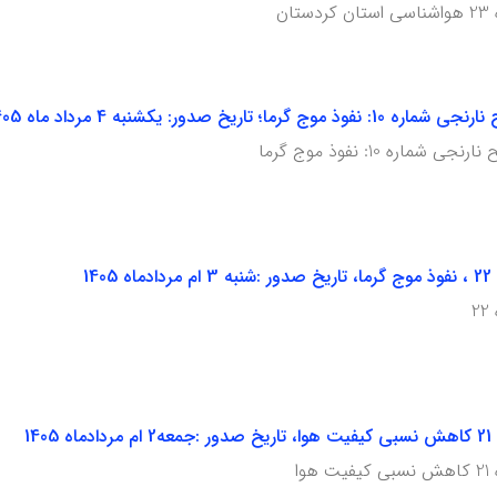
ان
تاریخ صدور: یکشنبه 4 مرداد ماه 1405
ره 10: نفوذ موج گرما
14
2
14
ا