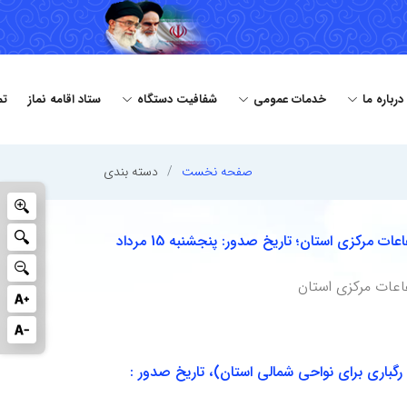
درباره ما
خدمات عمومی
شفافیت دستگاه
ستاد اقامه نماز
تم
صفحه نخست
دسته بندی
هشدار هواشناسی سطح زرد شماره 24: امکان رخداد بارش های رگباری برای نواحی شرقی و ارتفاعات مرکزی استان؛ تاریخ صدور: پنجشنبه 15 مرداد
ارش های رگباری برای نواحی شمالی استان)، تاریخ صدور :