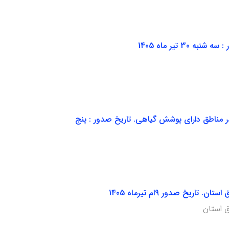
تش سوزی در مناطق دارای پوشش گیاهی. تاریخ صدور : پنج