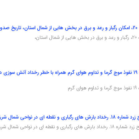
140
ان،
هشدار سطح زرد شماره 19 نفوذ موج گرما و تداوم هوای گرم همراه با خطر رخداد آ
رم
ل شرق استان. تاریخ صدور 9ام تیرماه 1405
نقطه ای در نواحی شمال شرق استان